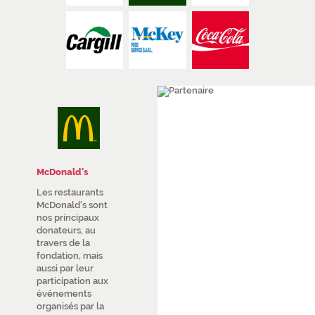
1/2
[PARTENAIRES NANTES] Push Partenaire
McDonald's
Les restaurants
McDonald's sont
nos principaux
donateurs, au
travers de la
fondation, mais
aussi par leur
participation aux
événements
organisés par la