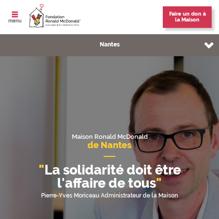
Faire un don à
la Maison
ouvrir le
menu
Vous êtes sur la page:
Nantes
[PARTENAIRES NANTES] Header
La Maison de Nantes
Informations pratiques
L'équipe
Maison Ronald McDonald
de Nantes
Nous soutenir
La solidarité doit être
Nos partenaires
l'affaire de tous
Pierre-Yves Moriceau Administrateur de la Maison