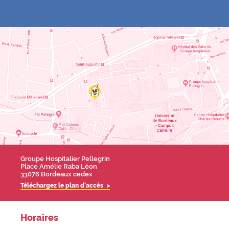
MAISON
Grenoble
MAISON
Lille
Contact
MAISON
Limoges
MAISON
Marseille
MAISON
Nantes
MAISON
Paris
MAISON
Strasbourg
MAISON
Toulouse
MAISON
Villejuif
PARENTHÈSE
Arras
Adresse
Groupe Hospitalier Pellegrin
Place Amélie Raba Léon
33076 Bordeaux cedex
Téléchargez le plan d'accès
Horaires