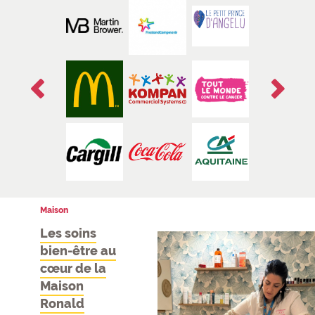
Précédent
Suivant
1/4
Actualités
Maison
Les soins
bien-être au
cœur de la
Maison
Ronald