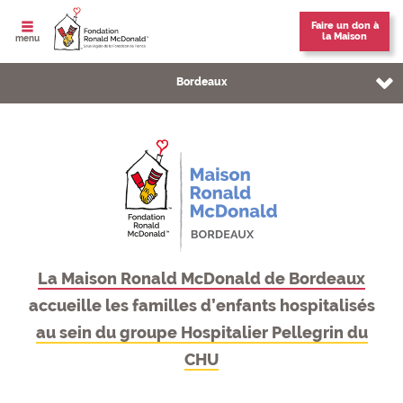
Faire un don à
la Maison
ouvrir le
menu
Vous êtes sur la page:
Bordeaux
La Maison de Bordeaux
Informations pratiques
L'équipe
La Maison Ronald McDonald de Bordeaux
Nous soutenir
accueille les familles d’enfants hospitalisés
Nos partenaires
au sein du groupe Hospitalier Pellegrin du
CHU