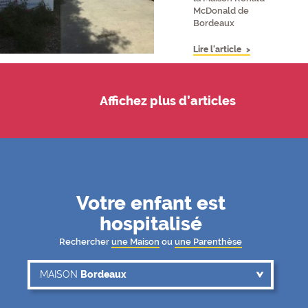
McDonald de
Bordeaux
Lire l'article
Affichez plus d’articles
Votre enfant est
hospitalisé
Rechercher
une Maison
ou
une Parenthèse
MAISON OU PARENTHÈSE
MAISON
Bordeaux
MAISON
Bordeaux