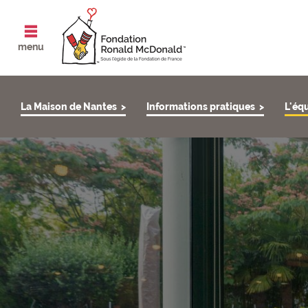
ouvrir le
menu
La Maison de Nantes
Informations pratiques
L'éq
[EQUIPE NANTES] Header