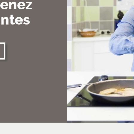
venez
antes