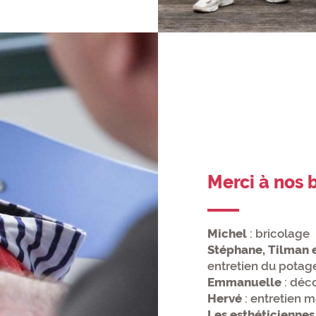
Merci à nos 
Michel
:
bricolage
Stéphane, Tilman e
entretien du potage
Emmanuelle
: déc
Hervé
: entretien 
Les esthéticienne