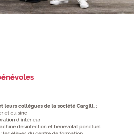
bénévoles
t leurs collègues de la société Cargill
, :
r et cuisine
oration d'intérieur
machine désinfection et bénévolat ponctuel
s
: les élèves du centre de formation