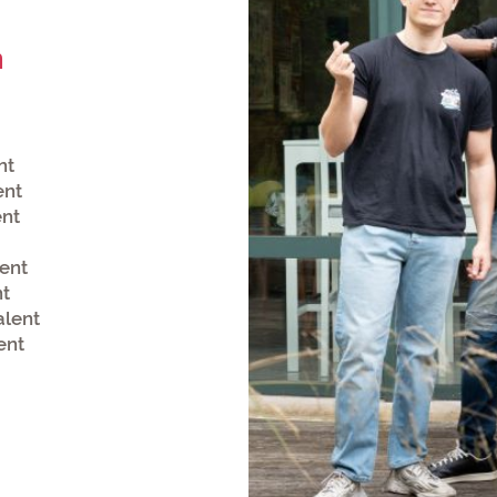
n
ent
ent
ent
ent
nt
alent
lent