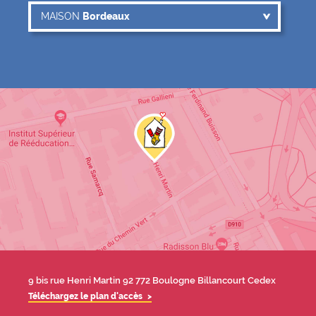
MAISON OU PARENTHÈSE
MAISON
Bordeaux
MAISON
Bordeaux
MAISON
Grenoble
MAISON
Lille
Contact
MAISON
Limoges
MAISON
Marseille
MAISON
Nantes
MAISON
Paris
MAISON
Strasbourg
MAISON
Toulouse
MAISON
Villejuif
PARENTHÈSE
Arras
Adresse
9 bis rue Henri Martin 92 772 Boulogne Billancourt Cedex
Téléchargez le plan d'accès