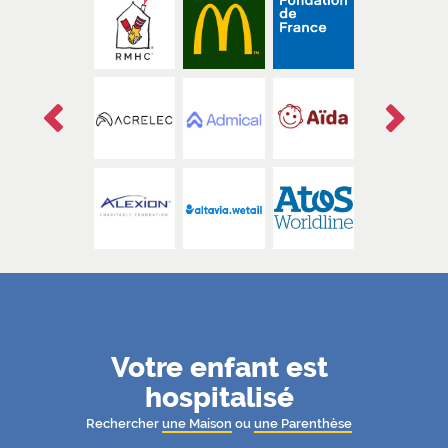
Précédent
Suivant
1/6
Votre enfant est
hospitalisé
Rechercher
une Maison
ou
une Parenthèse