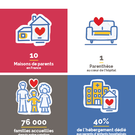
Multi bloc
10
1
Maisons de parents
Parenthèse
en France
au cœur de l'hôpital
40%
76 000
de l'hébergement dédié
familles accueillies
aux parents d'enfants hospitalisés
depuis notre création