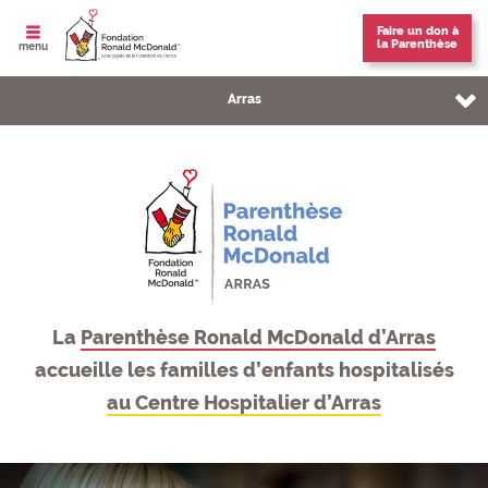
Faire un don à
la Parenthèse
ouvrir le
menu
Vous êtes sur la page:
Arras
La Parenthèse d'Arras
Informations pratiques
L'équipe
La
Parenthèse Ronald McDonald d’Arras
Nous soutenir
accueille les familles d’enfants hospitalisés
Nos partenaires
au Centre Hospitalier d’Arras