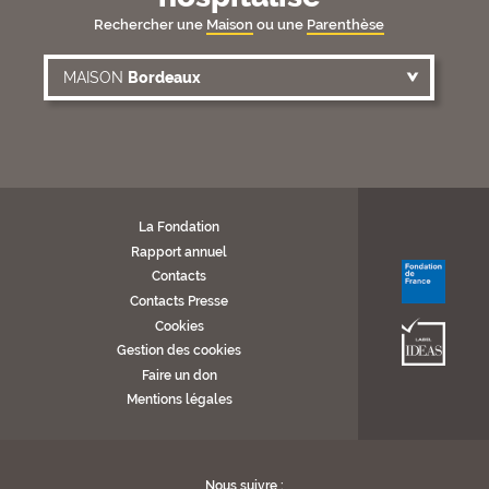
Rechercher une
Maison
ou une
Parenthèse
MAISON OU PARENTHÈSE
MAISON
Bordeaux
MAISON
Bordeaux
MAISON
Grenoble
MAISON
Lille
MAISON
Limoges
La Fondation
MAISON
Marseille
Rapport annuel
MAISON
Nantes
Contacts
MAISON
Paris
Contacts Presse
MAISON
Strasbourg
Cookies
Gestion des cookies
MAISON
Toulouse
Faire un don
MAISON
Villejuif
Mentions légales
PARENTHÈSE
Arras
Nous suivre :