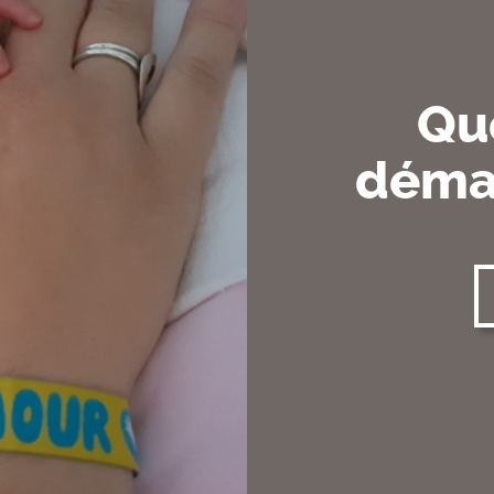
Que
démar