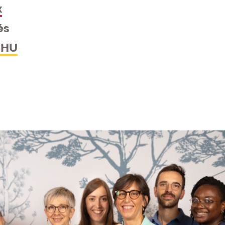
x
és
 CHU