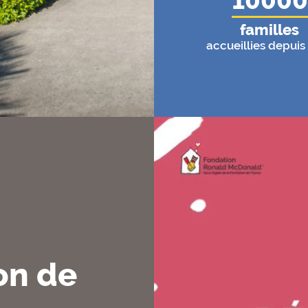
10000
familles
accueillies depuis
on de