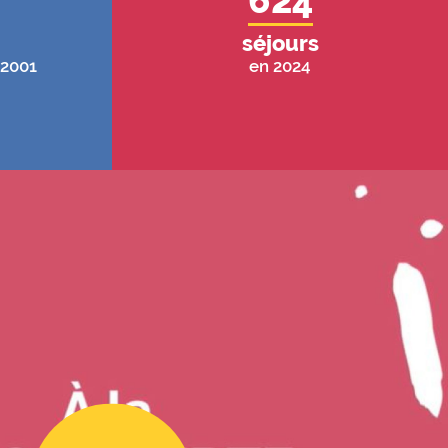
624
séjours
 2001
en 2024
Voir la vidéo