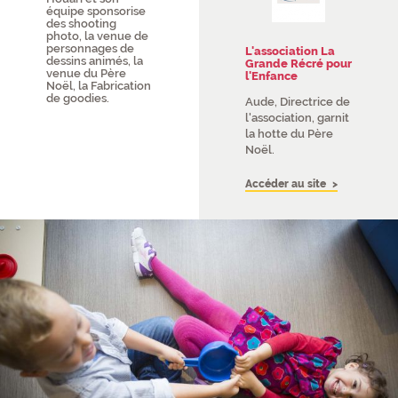
équipe sponsorise
des shooting
photo, la venue de
personnages de
L'association La
dessins animés, la
Grande Récré pour
venue du Père
l'Enfance
Noël, la Fabrication
de goodies.
Aude, Directrice de
l'association, garnit
la hotte du Père
Noël.
Accéder au site
Carrousel de photos