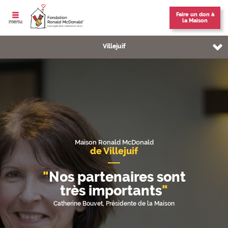
Faire un don à
la Maison
ouvrir le
menu
Vous êtes sur la page:
Villejuif
[PARTENAIRES VILLEJUIF] Header
La Maison Villejuif
Informations pratiques
L'équipe
Maison Ronald McDonald
de Villejuif
Nous soutenir
Nos partenaires sont
Nos partenaires
très importants
Catherine Bouvet, Présidente de la Maison