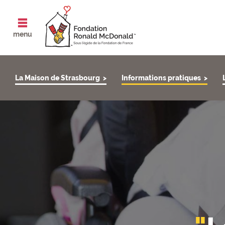
ouvrir le
menu
La Maison de Strasbourg
Informations pratiques
[INFORMATIONS STRASBOURG] Header