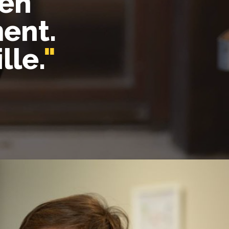
ien
ent.
lle.