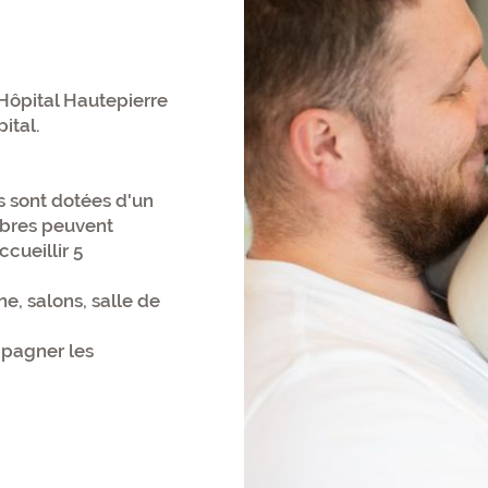
l’Hôpital Hautepierre
ital.
s sont dotées d'un
mbres peuvent
cueillir 5
ne, salons, salle de
mpagner les