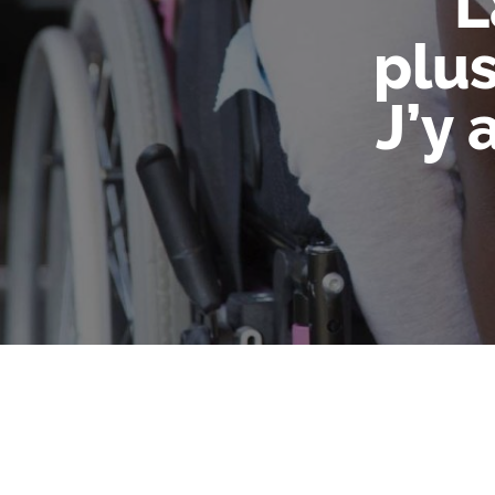
L
plu
J’y 