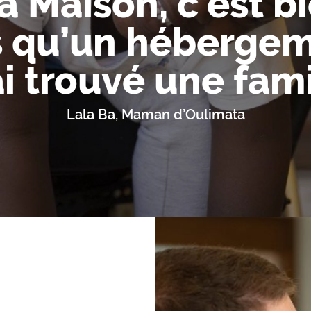
a Maison, c’est b
s qu’un hébergem
ai trouvé une fami
Lala Ba, Maman d’Oulimata