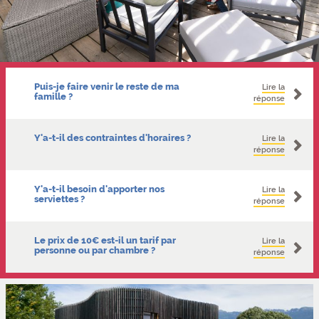
Foire aux questions
Puis-je faire venir le reste de ma
Lire la
famille ?
réponse
Y'a-t-il des contraintes d'horaires ?
Lire la
réponse
Y'a-t-il besoin d'apporter nos
Lire la
serviettes ?
réponse
Le prix de 10€ est-il un tarif par
Lire la
personne ou par chambre ?
réponse
Carrousel de photos