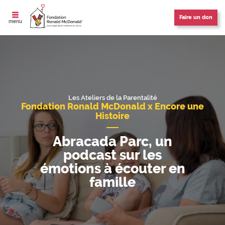
Faire un don
ouvrir le
menu
[Header] AbracadaParc
Les Ateliers de la Parentalité
Fondation Ronald McDonald x Encore une
Histoire
Abracada Parc, un
podcast sur les
émotions à écouter en
famille