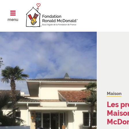
ouvrir le
menu
Maison
Les pr
Maiso
McDon