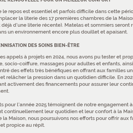
 le repos est essentiel et parfois difficile dans cette pé
mplacer la literie des 17 premières chambres de la Maiso
 déjà d’une literie récente). Matelas et sommiers seront
ans un environnement encore plus douillet et apaisant.
NNISATION DES SOINS BIEN-ÊTRE
es appels à projets en 2024, nous avons pu tester et propo
e, socio-coiffure, massages pour adultes et enfants, ai
tré des effets très bénéfiques en offrant aux familles u
t relâcher la pression dans un quotidien difficile. En 202
nt activement des financements pour assurer leur contin
ent.
ts pour l’année 2025 témoignent de notre engagement à
t continuellement leur quotidien et leur confort à la Ma
e la Maison, nous poursuivons nos efforts pour offrir aux
et propice au répit.