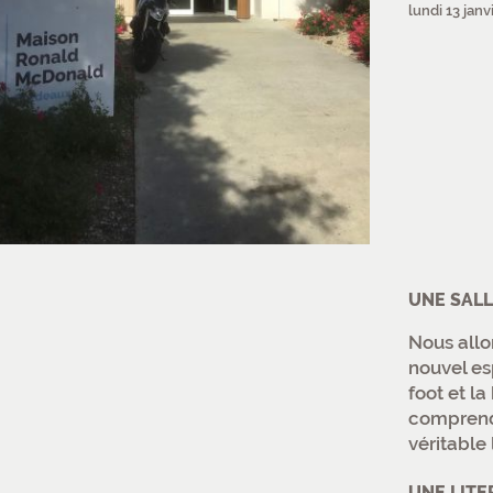
lundi 13 janv
UNE SALL
Nous allo
nouvel es
foot et l
comprend 
véritable
UNE LITE