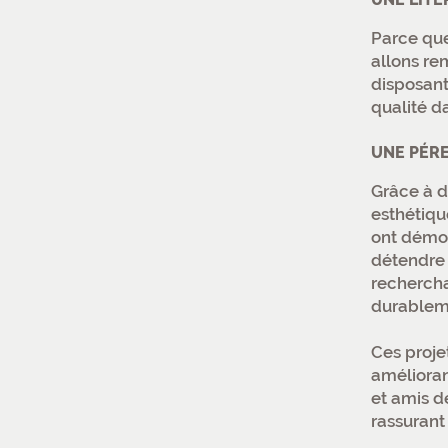
Parce que
allons re
disposant
qualité d
UNE PÉRE
Grâce à d
esthétiqu
ont démon
détendre e
rechercha
durablem
Ces proje
amélioran
et amis d
rassurant 