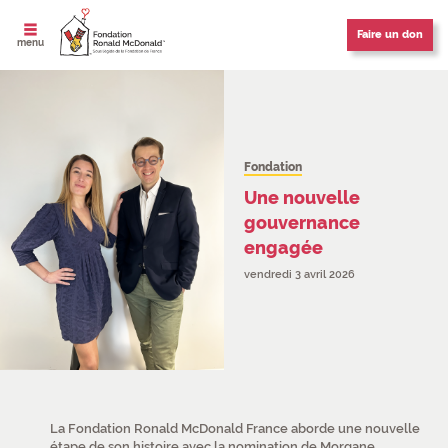
Faire un don
ouvrir le
menu
Fondation
Une nouvelle
gouvernance
engagée
vendredi 3 avril 2026
La Fondation Ronald McDonald France aborde une nouvelle
étape de son histoire avec la nomination de Morgane